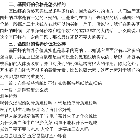
二、基围虾的价格是怎么样的
基围虾的价格其实也是多种多样的，因为在不同的地方，人们生产基
围虾的成本是有一定的区别的。但是我们在市面上去购买的话，基围虾的
价格一般都是二十块钱左右就可以购买到一斤了。所以说，我们在购买基
围虾的时候，如果海鲜价格和这个数字的差距非常的大的话，那么就说明
这个基围虾有一定的问题，那么最好还是不要去购买了。
三、基围虾的营养价值怎么样
基围虾的营养价值其实也是非常的高的，比如说它里面含有非常多的
蛋白质，并且这些蛋白质都是由高质量的氨基酸所构成的，所以非常容易
被我们的人体所吸收，并且对我们的机体运转有很大的作用。除此之外，
基围虾里面还含有很多的微量元素，比如说碘元素，这些元素对于我们的
机体都是非常的重要的。
上一篇：
布鲁斯特墙纸好不好 布鲁斯特墙纸优点揭秘
下一篇：
新鲜螃蟹怎么洗
相关推荐
喝骨头汤能预防骨质疏松吗 补钙是治疗骨质疏松吗
板栗可以生吃吗 板栗吃了有什么好处
年轻人越来越爱喝茶了吗 电子茶具火了是什么原因
为什么鸡血和牛血很少入菜 鸡血不能和什么一起吃
煮饺子要不要加凉水 煮饺子一定要加三次水吗
五谷是哪五谷 五谷是指哪五种粮食