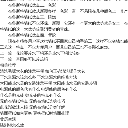
布鲁斯特墙纸优点二、色彩
布鲁斯特墙纸款式新颖多样，色彩丰富，不局限在几种颜色上，其产品
布鲁斯特墙纸优点三、阻燃
布鲁斯特墙纸不仅环保、新颖，它还有一个更大的优势就是安全，布鲁
特墙纸的这一大优势倍受消费者的青睐。
布鲁斯特墙纸优点四、背胶
现在有很多用户喜欢把墙纸买回家自己动手施工，这样不仅省钱也能增
工艺这一特点，不仅方便用户，而且自己施工也不会那么麻烦。
上一篇：
花蛤要冷水下锅还是热水下锅比较好
下一篇：
基围虾可以冷冻吗
相关推荐
清洗毛呢大衣的注意事项 如何正确清洗呢子大衣
下水道漏水该怎么办 下水道漏水的维修方法
太阳能热水器的安装注意事项 太阳能热水器的安装步骤
电源线的颜色代表什么 电源线的颜色有什么
什么是抛光砖 抛光砖的特点有什么
无纺布墙纸特点 无纺布墙纸选购技巧
乱花渐欲迷人眼 无纺布墙纸分类详解
墙面壁纸如何更换 更换壁纸时墙面处理
黄历生活
碟刹锁怎么放