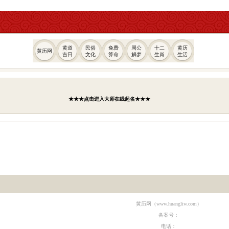
黄道
民俗
免费
周公
十二
黄历
黄历网
吉日
文化
算命
解梦
生肖
生活
★★★点击进入大师在线起名★★★
黄历网（www.huangliw.com）
备案号：
电话：