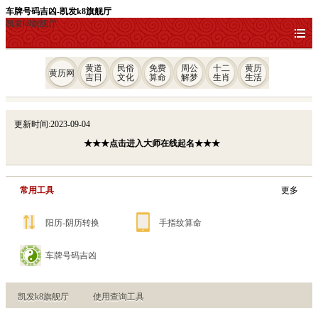
车牌号码吉凶-凯发k8旗舰厅
凯发k8旗舰厅
黄道
民俗
免费
周公
十二
黄历
黄历网
吉日
文化
算命
解梦
生肖
生活
更新时间:2023-09-04
★★★点击进入大师在线起名★★★
常用工具
更多
阳历-阴历转换
手指纹算命
车牌号码吉凶
凯发k8旗舰厅
使用查询工具