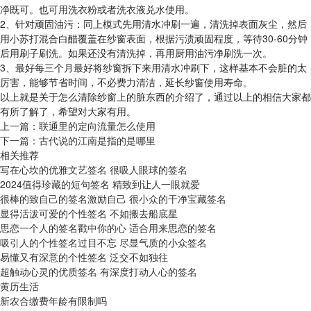
净既可。也可用洗衣粉或者洗衣液兑水使用。
2、针对顽固油污：同上模式先用清水冲刷一遍，清洗掉表面灰尘，然后
用小苏打混合白醋覆盖在纱窗表面，根据污渍顽固程度，等待30-60分钟
后用刷子刷洗。如果还没有清洗掉，再用厨用油污净刷洗一次。
3、最好每三个月最好将纱窗拆下来用清水冲刷下，这样基本不会脏的太
厉害，能够节省时间，不必费力清洁，延长纱窗使用寿命。
以上就是关于怎么清除纱窗上的脏东西的介绍了，通过以上的相信大家都
有所了解了，希望对大家有用。
上一篇：
联通里的定向流量怎么使用
下一篇：
古代说的江南是指的是哪里
相关推荐
写在心坎的优雅文艺签名 很吸人眼球的签名
2024值得珍藏的短句签名 精致到让人一眼就爱
很棒的致自己的签名激励自己 很小众的干净宝藏签名
显得活泼可爱的个性签名 不如搬去船底星
思恋一个人的签名戳中你的心 适合用来思恋的签名
吸引人的个性签名过目不忘 尽显气质的小众签名
易懂又有深意的个性签名 泛交不如独往
超触动心灵的优质签名 有深度打动人心的签名
黄历生活
新农合缴费年龄有限制吗