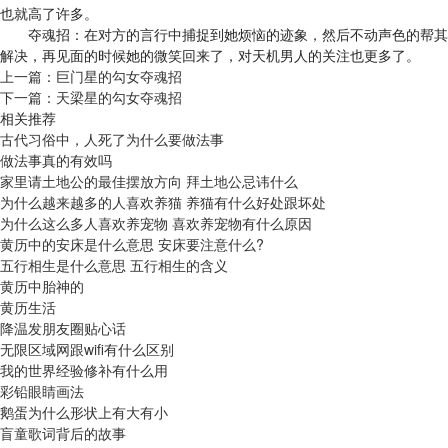
也就高了许多。
夺魂招：在对方的言行中捕捉到她烦恼的迹象，然后不动声色的帮其
解决，再见面的时候她的微笑回来了，对天机男人的关注也更多了。
上一篇：
巨门星的勾女夺魂招
下一篇：
天梁星的勾女夺魂招
相关推荐
古代习俗中，人死了为什么要做法事
做法事真的有效吗
家里请土地公的最佳摆放方向 拜土地公忌讳什么
为什么越来越多的人喜欢养猫 养猫有什么好处跟坏处
为什么这么多人喜欢养宠物 喜欢养宠物有什么原因
黄历中的安床是什么意思 安床要注意什么?
五行相生是什么意思 五行相生的含义
黄历中胎神的
黄历生活
降温发朋友圈贴心话
无限区域网跟wifi有什么区别
我的世界经验修补有什么用
彩铅眼睛画法
鹅蛋为什么形状上有大有小
盲童歌词背后的故事