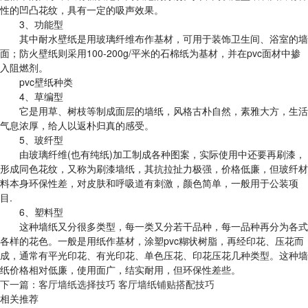
性的凹凸花纹，具有一定的吸声效果。
3、功能型
其中耐水壁纸是用玻璃纤维布作基材，可用于装饰卫生间、浴室的墙
面；防火壁纸则采用100-200g/平米的石棉纸为基材，并在pvc面材中掺
入阻燃剂。
pvc壁纸种类
4、草编型
它是用草、树枝等制成面层的墙纸，风格古朴自然，素雅大方，生活
气息浓厚，给人以返朴归真的感受。
5、玻纤型
由玻璃纤维(也有纯纸)加工制成各种图案，实际使用中还要再刷漆，
形成同色花纹，又称为刷漆墙纸，其抗拉扯力极强，价格低廉，但玻纤材
料本身环保性差，对皮肤和呼吸道有刺激，颜色简单，一般用于公装项
目.
6、塑料型
这种墙纸又分很多类型，每一类又分若干品种，每一品种再分为各式
各样的花色。一般是用纸作基材，涂塑pvc糊状树脂，再经印花、压花而
成，通常有平光印花、有光印花、单色压花、印花压花几种类型。这种墙
纸价格相对低廉，使用面广，结实耐用，但环保性差些。
下一篇：
客厅墙纸选择技巧 客厅墙纸铺贴搭配技巧
相关推荐