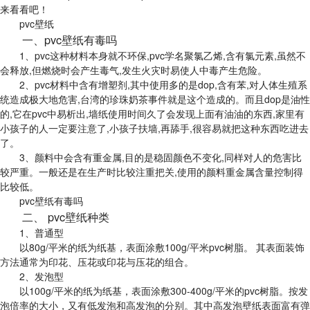
来看看吧！
pvc壁纸
一、pvc壁纸有毒吗
1、pvc这种材料本身就不环保,pvc学名聚氯乙烯,含有氯元素,虽然不
会释放,但燃烧时会产生毒气,发生火灾时易使人中毒产生危险。
2、pvc材料中含有增塑剂,其中使用多的是dop,含有苯,对人体生殖系
统造成极大地危害,台湾的珍珠奶茶事件就是这个造成的。而且dop是油性
的,它在pvc中易析出,墙纸使用时间久了会发现上面有油油的东西,家里有
小孩子的人一定要注意了,小孩子扶墙,再舔手,很容易就把这种东西吃进去
了。
3、颜料中会含有重金属,目的是稳固颜色不变化,同样对人的危害比
较严重。一般还是在生产时比较注重把关,使用的颜料重金属含量控制得
比较低。
pvc壁纸有毒吗
二、 pvc壁纸种类
1、普通型
以80g/平米的纸为纸基，表面涂敷100g/平米pvc树脂。 其表面装饰
方法通常为印花、压花或印花与压花的组合。
2、发泡型
以100g/平米的纸为纸基，表面涂敷300-400g/平米的pvc树脂。按发
泡倍率的大小，又有低发泡和高发泡的分别。其中高发泡壁纸表面富有弹