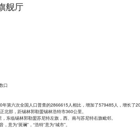
8旗舰厅
人数口
第六次全国人口普查的2866615人相比，增加了579485人，增长了20.
北部，距锡林郭勒盟锡林浩特市360公里。
里，东临锡林郭勒盟苏尼特左旗，西、南与苏尼特右旗毗邻。
，意为“斑斓”，“浩特”意为“城市”。