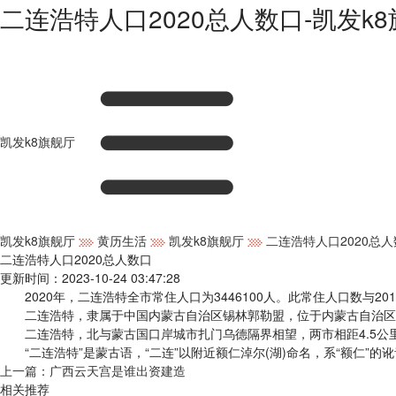
二连浩特人口2020总人数口-凯发k
凯发k8旗舰厅
凯发k8旗舰厅
黄历生活
凯发k8旗舰厅
二连浩特人口2020总
二连浩特人口2020总人数口
更新时间：2023-10-24 03:47:28
2020年，二连浩特全市常住人口为3446100人。此常住人口数与2010年
二连浩特，隶属于中国内蒙古自治区锡林郭勒盟，位于内蒙古自治区正
二连浩特，北与蒙古国口岸城市扎门乌德隔界相望，两市相距4.5公
“二连浩特”是蒙古语，“二连”以附近额仁淖尔(湖)命名，系“额仁”的讹音
上一篇：
广西云天宫是谁出资建造
相关推荐