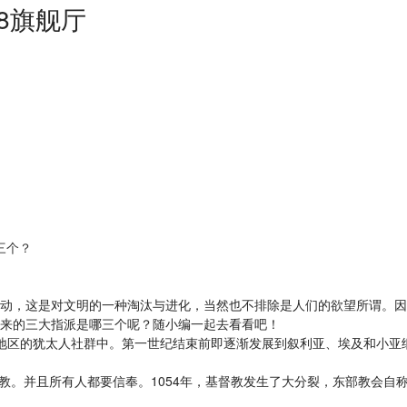
8旗舰厅
三个？
，这是对文明的一种淘汰与进化，当然也不排除是人们的欲望所谓。因
来的三大指派是哪三个呢？随小编一起去看看吧！
区的犹太人社群中。第一世纪结束前即逐渐发展到叙利亚、埃及和小亚细
国的国教。并且所有人都要信奉。1054年，基督教发生了大分裂，东部教会