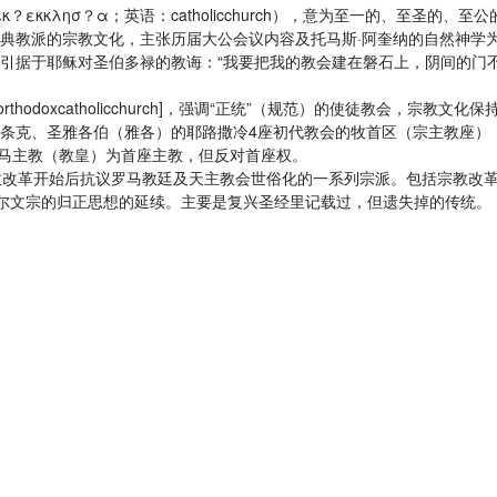
θολικ？εκκλησ？α；英语：catholicchurch），意为至一的
典教派的宗教文化，主张历届大公会议内容及托马斯·阿奎纳的自然神学
引据于耶稣对圣伯多禄的教诲：“我要把我的教会建在磐石上，阴间的门
thodoxcatholicchurch]，强调“正统”（规范）的使徒教会，
条克、圣雅各伯（雅各）的耶路撒冷4座初代教会的牧首区（宗主教座）
认可罗马主教（教皇）为首座主教，但反对首座权。
特指宗教改革开始后抗议罗马教廷及天主教会世俗化的一系列宗派。包括宗教改革激进派
教派，是加尔文宗的归正思想的延续。主要是复兴圣经里记载过，但遗失掉的传统。