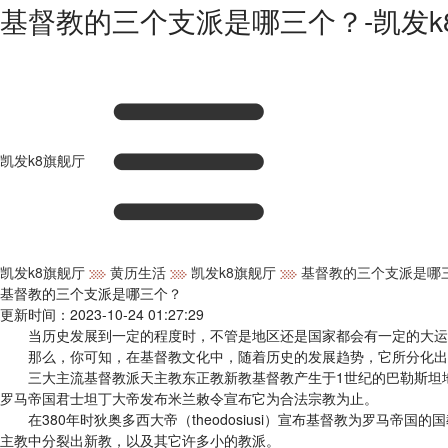
基督教的三个支派是哪三个？-凯发k
凯发k8旗舰厅
凯发k8旗舰厅
黄历生活
凯发k8旗舰厅
基督教的三个支派是哪
基督教的三个支派是哪三个？
更新时间：2023-10-24 01:27:29
当历史发展到一定的程度时，不管是地区还是国家都会有一定的大运动
那么，你可知，在基督教文化中，随着历史的发展趋势，它所分化出
三大主流基督教派天主教东正教新教基督教产生于1世纪的巴勒斯坦地
罗马帝国君士坦丁大帝发布米兰敕令宣布它为合法宗教为止。
在380年时狄奥多西大帝（theodosiusi）宣布基督教为罗马帝
主教中分裂出新教，以及其它许多小的教派。