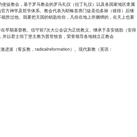
、至圣的、至公的使徒教会，基于罗马教会的罗马礼仪（拉丁礼仪）以及各国家地区隶属
为官方神学及哲学体系。教会代表为耶稣首席门徒圣伯多禄（彼得）后继
不能胜过他。我要把天国的钥匙给你，凡你在地上所捆绑的，在天上也要
宗教文化保持在早期基督教。信守前7次大公会议为正统教义。继承于圣安德肋（安得
，并以君士坦丁堡主教为普世牧首，荣誉领导各地独立正教会
（誓反教，radicalreformation）。现代新教（英语：