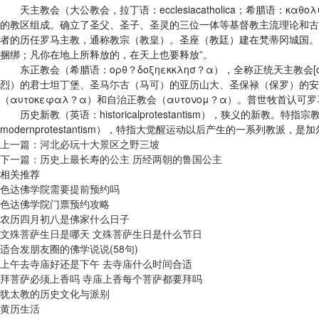
天主教会（大公教会，拉丁语：ecclesiacatholica；希腊语：κα
的教区组成。确立了圣父、圣子、圣灵的三位一体等基督教主流理论和古
者的历任罗马主教，通称教宗（教皇）。圣座（教廷）建在梵蒂冈城国。
捆绑；凡你在地上所释放的，在天上也要释放”。
东正教会（希腊语：ορθ？δοξηεκκλησ？α），全称正统天主教会[or
烈）的君士坦丁堡、圣马尓古（马可）的亚历山大、圣保禄（保罗）的安
（αυτοκεφαλ？α）和自治正教会（αυτονομ？α）。普世牧首
历史新教（英语：historicalprotestantism），狭义的新教。
modernprotestantism），特指大觉醒运动以后产生的一系列
上一篇：
河北必玩十大景区之野三坡
下一篇：
历史上最长寿的公主 历经两朝的鲁国公主
相关推荐
色达佛学院需要提前预约吗
色达佛学院门票预约攻略
农历四月初八是佛家什么日子
文殊菩萨生日是哪天 文殊菩萨生日是什么节日
适合发朋友圈的佛学说说(58句)
上午去寺庙好还是下午 去寺庙什么时间合适
拜菩萨必须上香吗 寺庙上香每个菩萨都要拜吗
犹太教的历史文化与派别
黄历生活