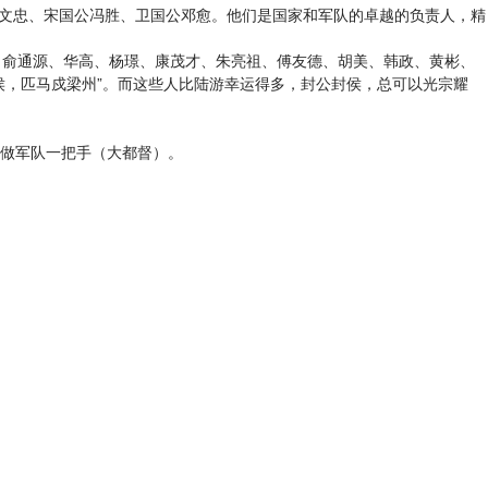
文忠、宋国公冯胜、卫国公邓愈。他们是国家和军队的卓越的负责人，精
俞通源、华高、杨璟、康茂才、朱亮祖、傅友德、胡美、韩政、黄彬、
侯，匹马戍梁州”。而这些人比陆游幸运得多，封公封侯，总可以光宗耀
做军队一把手（大都督）。