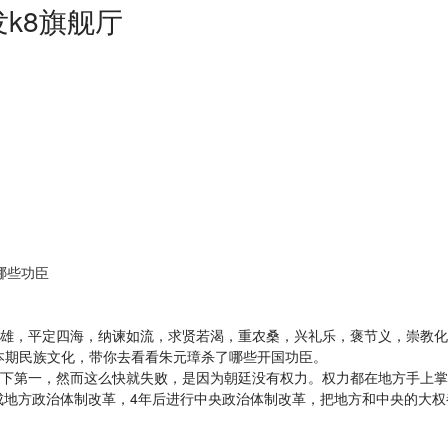
k8旗舰厅
哪些功臣
，平定四海，纳谏如流，求贤若渴，重农桑，兴礼乐，褒节义，崇教化
本期民族文化，带你去看看朱元璋杀了哪些开国功臣。
第一，然而这么快就失败，是因为朝廷没有权力。权力都在地方手上掌
地方政治体制改革，4年后进行中央政治体制改革，把地方和中央的大权