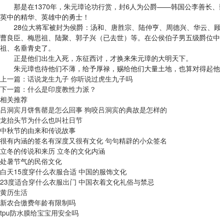
那是在1370年，朱元璋论功行赏，封6人为公爵——韩国公李善长、
英中的精华、英雄中的勇士！
28位大将军被封为侯爵：汤和、唐胜宗、陆仲亨、周德兴、华云、顾
曹良臣、梅思祖、陆聚、郭子兴（已去世）等。在公侯伯子男五级爵位中
祖、名垂青史了。
正是他们出生入死，东征西讨，才换来朱元璋的大明天下。
朱元璋也待他们不薄，给予厚禄，赐给他们大量土地，也算对得起他们
上一篇：
话说龙生九子 你听说过虎生九子吗
下一篇：
什么是印度教性力派？
相关推荐
吕洞宾月饼售罄是怎么回事 狗咬吕洞宾的典故是怎样的
龙抬头节为什么也叫社日节
中秋节的由来和传说故事
很有内涵的签名有深度又很有文化 句句精辟的小众签名
立冬的传说和来历 立冬的文化内涵
处暑节气的民俗文化
白天15度穿什么衣服合适 中国的服饰文化
23度适合穿什么衣服出门 中国衣着文化礼俗与禁忌
黄历生活
新农合缴费年龄有限制吗
tpu防水膜给宝宝用安全吗