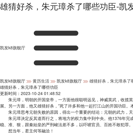
雄猜好杀，朱元璋杀了哪些功臣-凯发
凯发k8旗舰厅
凯发k8旗舰厅
黄历生活
凯发k8旗舰厅
雄猜好杀，朱元璋杀了
雄猜好杀，朱元璋杀了哪些功臣
更新时间：2023-10-24 01:48:52
朱元璋，明朝的开国皇帝，一方面他很聪明远见，神威英武，收揽英雄
展。另一方面，他又雄猜好杀，*死了许多和他一起打江山的开国功臣。
朱元璋思考元朝失败的原因，得出一个重要的结论：元朝的武力，天下
朱元璋决定反其道而行之，将地方的权力集中到中央。他1376年完成
稳、准、狠，跟秦始皇的严刑峻法差不多，以吓唬官员、百姓不敢犯罪。
想当年，君主何等融洽！