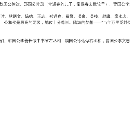
魏国公徐达、郑国公常茂（常遇春的儿子，常遇春去世较早）、曹国公李
时、耿炳文、陈德、王志、郑遇春、费聚、吴良、吴桢、赵庸、廖永忠、
，公和侯是最高的两级，地位十分尊崇。陆游的梦想——“当年万里觅封
。韩国公李善长做中书省左丞相，魏国公徐达做右丞相，曹国公李文忠