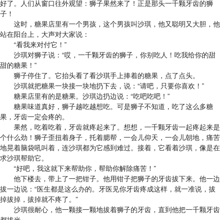
好了。人们从窗口往外观望：狮子果然来了！正是那头一千颗牙齿的狮
子！
这时，糖果店里有一个男孩，这个男孩叫沙琪，他又聪明又大胆，他
站在阳台上，大声对大家说：
“看我来对付它！”
沙琪对狮子说：“哎，一千颗牙齿的狮子，你别吃人！吃我给你的甜
甜的糖果！”
狮子停住了。它抬头看了看沙琪手上捧着的糖果，点了点头。
沙琪就把糖果一块接一块地扔下去，说：“请吧，只要你喜欢！”
糖果店里有的是糖果。沙琪边扔边说：“吃吧吃吧！”
糖果味道真好，狮子越吃越想吃。可是狮子不知道，吃了这么多糖
果，牙齿一定会疼的。
果然，吃着吃着，牙齿就疼起来了。想想，一千颗牙齿一起疼起来是
个什么劲！狮子歪扭着身子，托着腮帮，一会儿仰天，一会儿朝地，痛苦
地晃着脑袋吼叫着，连沙琪都为它感到难过。接着，它看着沙琪，像是在
求沙琪帮助它。
“好吧，我这就下来帮助你，帮助你解除痛苦！”
他下楼去，带上了一把钳子。他用钳子把狮子的牙齿拔下来。他一边
拔一边说：“医生都是这么办的。牙医见你牙齿疼成这样，就一准说，拔
掉拔掉，拔掉就不疼了。”
沙琪很耐心，他一颗接一颗地拔着狮子的牙齿，直到他把一千颗牙齿
都拔光。