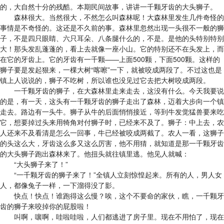
的，大自然十分的残酷。本期民间故事，讲讲一千颗牙齿的大头狮子。
森林很大。当然很大，不然怎么叫森林呢！大森林里发生几件奇怪的
事情是不奇怪的。这还是不久前的事。森林里忽然出现一头很不一般的狮
子，不是四只眼睛、六只耳朵、八条腿什么的，不是。是他的头特别特别
大！那头发乱蓬蓬的，看上去就像一座小山。它的特别还不在头发上，而
在它的牙齿上。它的牙齿有一千颗——上面500颗，下面500颗。这样的
狮子要是发起狠来，一棵大树“喀嚓”一下，就被咬成两段了。不过这也是
镇上人说说的，狮子不吃树，所以谁也没见过它去把大树咬成两段。
一千颗牙齿的狮子，在大森林里走来走去，这没有什么。今天我要说
的是，有一天，这头有一千颗牙齿的狮子走出了森林，迈着大步向一个镇
走去。路边有一头牛。狮子从牛的后面悄悄接近，等到牛发觉猛兽要来吃
它，想要掉过头来用犄角对付狮子时，已经来不及了。狮子：中上去，农
人还来不及看清是怎么一回事，牛已经被咬成两截了。农人一看，这狮子
的头这么大，牙齿这么多又这么厉害，他不用猜，就知道是那一千颗牙齿
的大头狮子跑出森林来了。他扭头就往镇里逃。他见人就喊：
“大头狮子来了！”
“一千颗牙齿的狮子来了！”全镇人立刻惊惶起来。所有的人，男人女
人，都像兔子一样，一下溜得没了影。
快点！快点！谁跑得这么慢？唉，这个不要命的家伙，瞧，一千颗牙
齿的狮子来咬掉你的屁股啦！
叫啊，嚷啊，哇啦哇啦，人们都逃进了房子里。现在不用怕了，现在