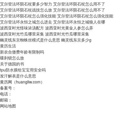
艾尔登法环陨石杖要多少智力 艾尔登法环陨石杖怎么用不了
艾尔登法环陨石杖战技怎么放 艾尔登法环陨石杖怎么用不了
艾尔登法环陨石杖怎么强化技能 艾尔登法环陨石杖怎么强化技能
艾尔登法环永恒之城怎么进去 艾尔登法环永恒之城狼人在哪
波西亚时光怪味浓汤配方 波西亚时光黄金人参怎么弄
波西亚时光竹瓜哪里采集 波西亚时光竹瓜哪里采集
幽灵线东京蜘蛛丝模式是什么意思 幽灵线东京多少g
黄历生活
新农合缴费年龄有限制吗
碟刹锁怎么放
关于德国的书
tpu防水膜给宝宝用安全吗
发汗解表是什么意思
黄历网（huangliw.com）
备案号：
电话：
邮箱：
网站地图