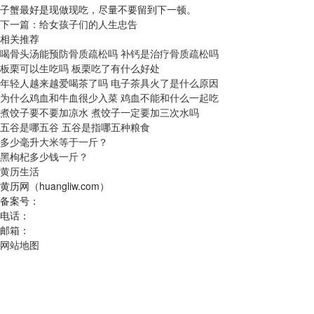
子蟹最好是现做现吃，尽量不要留到下一顿。
下一篇：
给女孩子们的人生忠告
相关推荐
喝骨头汤能预防骨质疏松吗 补钙是治疗骨质疏松吗
板栗可以生吃吗 板栗吃了有什么好处
年轻人越来越爱喝茶了吗 电子茶具火了是什么原因
为什么鸡血和牛血很少入菜 鸡血不能和什么一起吃
煮饺子要不要加凉水 煮饺子一定要加三次水吗
五谷是哪五谷 五谷是指哪五种粮食
多少毫升大米等于一斤？
黑枸杞多少钱一斤？
黄历生活
黄历网（huangliw.com）
备案号：
电话：
邮箱：
网站地图