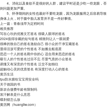
4、消化以及食欲不是很好的人群，建议平时还是少吃一些龙眼，否
则问题更加严重。
5、怀孕期间的女性也最好不要吃龙眼，因为龙眼服用之后容易导致
身体上火，对于腹中胎儿发育并不是一件好事情。
上一篇：
青春须早为定档时间
相关推荐
写在心坎的优雅文艺签名 很吸人眼球的签名
2024值得珍藏的短句签名 精致到让人一眼就爱
很棒的致自己的签名激励自己 很小众的干净宝藏签名
显得活泼可爱的个性签名 不如搬去船底星
思恋一个人的签名戳中你的心 适合用来思恋的签名
吸引人的个性签名过目不忘 尽显气质的小众签名
易懂又有深意的个性签名 泛交不如独往
超触动心灵的优质签名 有深度打动人心的签名
黄历生活
tpu防水膜给宝宝用安全吗
关于德国的书
新农合缴费年龄有限制吗
发汗解表是什么意思
碟刹锁怎么放
黄历网（huangliw.com）