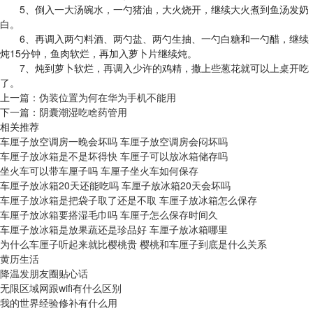
5、倒入一大汤碗水，一勺猪油，大火烧开，继续大火煮到鱼汤发奶
白。
6、再调入两勺料酒、两勺盐、两勺生抽、一勺白糖和一勺醋，继续
炖15分钟，鱼肉软烂，再加入萝卜片继续炖。
7、炖到萝卜软烂，再调入少许的鸡精，撒上些葱花就可以上桌开吃
了。
上一篇：
伪装位置为何在华为手机不能用
下一篇：
阴囊潮湿吃啥药管用
相关推荐
车厘子放空调房一晚会坏吗 车厘子放空调房会闷坏吗
车厘子放冰箱是不是坏得快 车厘子可以放冰箱储存吗
坐火车可以带车厘子吗 车厘子坐火车如何保存
车厘子放冰箱20天还能吃吗 车厘子放冰箱20天会坏吗
车厘子放冰箱是把袋子取了还是不取 车厘子放冰箱怎么保存
车厘子放冰箱要搭湿毛巾吗 车厘子怎么保存时间久
车厘子放冰箱是放果蔬还是珍品好 车厘子放冰箱哪里
为什么车厘子听起来就比樱桃贵 樱桃和车厘子到底是什么关系
黄历生活
降温发朋友圈贴心话
无限区域网跟wifi有什么区别
我的世界经验修补有什么用