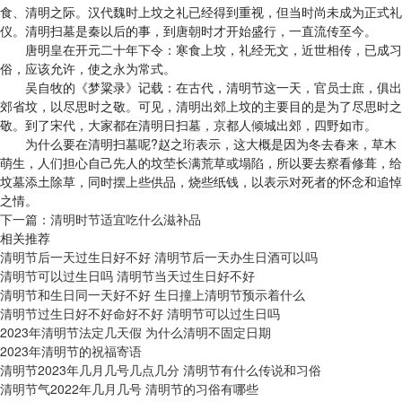
食、清明之际。汉代魏时上坟之礼已经得到重视，但当时尚未成为正式礼
仪。清明扫墓是秦以后的事，到唐朝时才开始盛行，一直流传至今。
唐明皇在开元二十年下令：寒食上坟，礼经无文，近世相传，已成习
俗，应该允许，使之永为常式。
吴自牧的《梦粱录》记载：在古代，清明节这一天，官员士庶，俱出
郊省坟，以尽思时之敬。可见，清明出郊上坟的主要目的是为了尽思时之
敬。到了宋代，大家都在清明日扫墓，京都人倾城出郊，四野如市。
为什么要在清明扫墓呢?赵之珩表示，这大概是因为冬去春来，草木
萌生，人们担心自己先人的坟茔长满荒草或塌陷，所以要去察看修葺，给
坟墓添土除草，同时摆上些供品，烧些纸钱，以表示对死者的怀念和追悼
之情。
下一篇：
清明时节适宜吃什么滋补品
相关推荐
清明节后一天过生日好不好 清明节后一天办生日酒可以吗
清明节可以过生日吗 清明节当天过生日好不好
清明节和生日同一天好不好 生日撞上清明节预示着什么
清明节过生日好不好命好不好 清明节可以过生日吗
2023年清明节法定几天假 为什么清明不固定日期
2023年清明节的祝福寄语
清明节2023年几月几号几点几分 清明节有什么传说和习俗
清明节气2022年几月几号 清明节的习俗有哪些