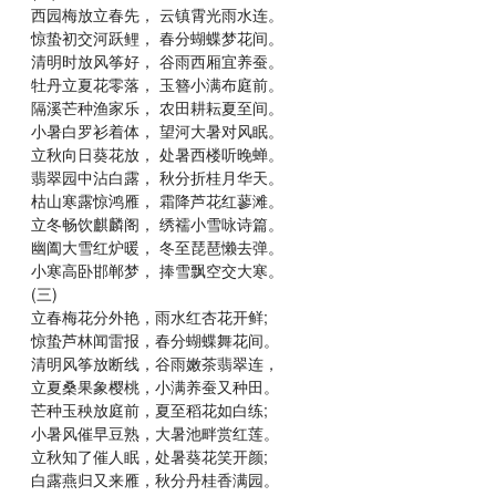
西园梅放立春先， 云镇霄光雨水连。
惊蛰初交河跃鲤， 春分蝴蝶梦花间。
清明时放风筝好， 谷雨西厢宜养蚕。
牡丹立夏花零落， 玉簪小满布庭前。
隔溪芒种渔家乐， 农田耕耘夏至间。
小暑白罗衫着体， 望河大暑对风眠。
立秋向日葵花放， 处暑西楼听晚蝉。
翡翠园中沾白露， 秋分折桂月华天。
枯山寒露惊鸿雁， 霜降芦花红蓼滩。
立冬畅饮麒麟阁， 绣襦小雪咏诗篇。
幽阖大雪红炉暖， 冬至琵琶懒去弹。
小寒高卧邯郸梦， 捧雪飘空交大寒。
(三)
立春梅花分外艳，雨水红杏花开鲜;
惊蛰芦林闻雷报，春分蝴蝶舞花间。
清明风筝放断线，谷雨嫩茶翡翠连，
立夏桑果象樱桃，小满养蚕又种田。
芒种玉秧放庭前，夏至稻花如白练;
小暑风催早豆熟，大暑池畔赏红莲。
立秋知了催人眠，处暑葵花笑开颜;
白露燕归又来雁，秋分丹桂香满园。