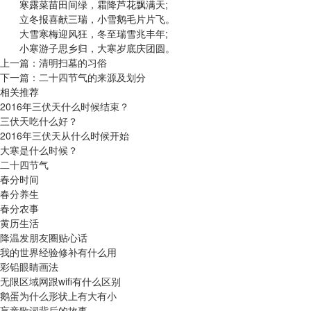
寒露菜苗田间绿，霜降芦花飘满天;
立冬报喜献三瑞，小雪鹅毛片片飞。
大雪寒梅迎风狂，冬至瑞雪兆丰年;
小寒游子思乡归，大寒岁底庆团圆。
上一篇：
清明扫墓的习俗
下一篇：
二十四节气的来源及划分
相关推荐
2016年三伏天什么时候结束？
三伏天吃什么好？
2016年三伏天从什么时候开始
大寒是什么时候？
二十四节气
春分时间
春分养生
春分农事
黄历生活
降温发朋友圈贴心话
我的世界经验修补有什么用
彩铅眼睛画法
无限区域网跟wifi有什么区别
鹅蛋为什么形状上有大有小
盲童歌词背后的故事