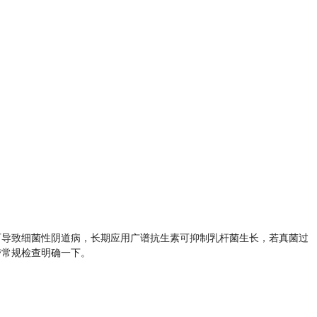
生成可导致细菌性阴道病，长期应用广谱抗生素可抑制乳杆菌生长，若真菌过
带常规检查明确一下。