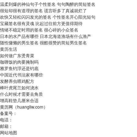
温柔到爆的神仙句子个性签名 句句陶醉的简短签名
很短却很有道理的签名 谎言听多了真诚就烂了
欢快又轻松闪闪发光的签名 个性签名开心阳光短句
宝藏签名很有灵魂 比起过往前方更值得期待
情绪不稳定时用的签名 很心碎的小众签名
日本的水产品有哪些 日本北海道渔场有什么渔产
随性慵懒的男生签名 很酷很赞的简短男生签名
黄历生活
如何做广东烫青菜
咖喱饭的肉要腌制吗
雅罗鱼钓浮还是钓底
中国近代书法家有哪些
发酵养虫喂鸡配方
棒叶虎尾兰如何浇水
什么时候才需要去角质
增高鞋垫几厘米合适
黄历网（huangliw.com）
备案号：
电话：
邮箱：
网站地图