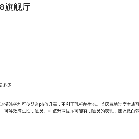
8旗舰厅
是多少
性交，阴道灌洗等均可使阴道ph值升高，不利于乳杆菌生长。若厌氧菌过度
，可导致滴虫性阴道炎。ph值升高提示可能有阴道炎的表现，建议做白