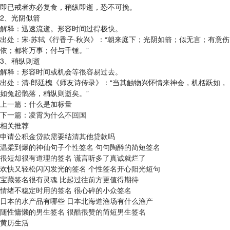
即已戒者亦必复食，稍纵即逝，恐不可挽。
2、光阴似箭
解释：迅速流逝。形容时间过得极快。
出处：宋·苏轼《行香子·秋兴》：“朝来庭下；光阴如箭；似无言；有意伤
依；都将万事；付与千锺。”
3、稍纵则逝
解释：形容时间或机会等很容易过去。
出处：清·郎廷槐《师友诗传录》：“当其触物兴怀情来神会，机栝跃如，
如兔起鹘落，稍纵则逝矣。”
上一篇：
什么是加标量
下一篇：
凌霄为什么不回国
相关推荐
申请公积金贷款需要结清其他贷款吗
温柔到爆的神仙句子个性签名 句句陶醉的简短签名
很短却很有道理的签名 谎言听多了真诚就烂了
欢快又轻松闪闪发光的签名 个性签名开心阳光短句
宝藏签名很有灵魂 比起过往前方更值得期待
情绪不稳定时用的签名 很心碎的小众签名
日本的水产品有哪些 日本北海道渔场有什么渔产
随性慵懒的男生签名 很酷很赞的简短男生签名
黄历生活