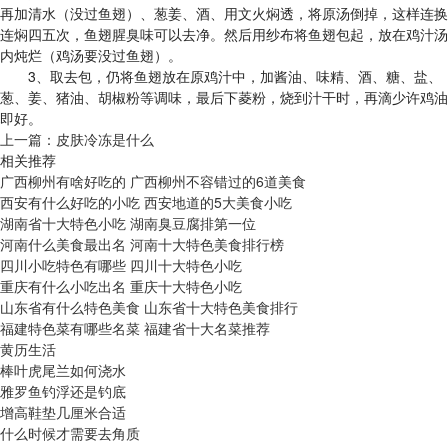
再加清水（没过鱼翅）、葱姜、酒、用文火焖透，将原汤倒掉，这样连换
连焖四五次，鱼翅腥臭味可以去净。然后用纱布将鱼翅包起，放在鸡汁汤
内炖烂（鸡汤要没过鱼翅）。
3、取去包，仍将鱼翅放在原鸡汁中，加酱油、味精、酒、糖、盐、
葱、姜、猪油、胡椒粉等调味，最后下菱粉，烧到汁干时，再滴少许鸡油
即好。
上一篇：
皮肤冷冻是什么
相关推荐
广西柳州有啥好吃的 广西柳州不容错过的6道美食
西安有什么好吃的小吃 西安地道的5大美食小吃
湖南省十大特色小吃 湖南臭豆腐排第一位
河南什么美食最出名 河南十大特色美食排行榜
四川小吃特色有哪些 四川十大特色小吃
重庆有什么小吃出名 重庆十大特色小吃
山东省有什么特色美食 山东省十大特色美食排行
福建特色菜有哪些名菜 福建省十大名菜推荐
黄历生活
棒叶虎尾兰如何浇水
雅罗鱼钓浮还是钓底
增高鞋垫几厘米合适
什么时候才需要去角质