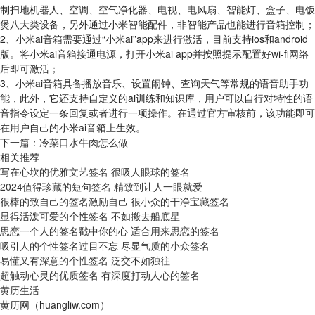
制扫地机器人、空调、空气净化器、电视、电风扇、智能灯、盒子、电饭
煲八大类设备，另外通过小米智能配件，非智能产品也能进行音箱控制；
2、小米ai音箱需要通过“小米ai”app来进行激活，目前支持ios和android
版。将小米ai音箱接通电源，打开小米ai app并按照提示配置好wi-fi网络
后即可激活；
3、小米ai音箱具备播放音乐、设置闹钟、查询天气等常规的语音助手功
能，此外，它还支持自定义的ai训练和知识库，用户可以自行对特性的语
音指令设定一条回复或者进行一项操作。在通过官方审核前，该功能即可
在用户自己的小米ai音箱上生效。
下一篇：
冷菜口水牛肉怎么做
相关推荐
写在心坎的优雅文艺签名 很吸人眼球的签名
2024值得珍藏的短句签名 精致到让人一眼就爱
很棒的致自己的签名激励自己 很小众的干净宝藏签名
显得活泼可爱的个性签名 不如搬去船底星
思恋一个人的签名戳中你的心 适合用来思恋的签名
吸引人的个性签名过目不忘 尽显气质的小众签名
易懂又有深意的个性签名 泛交不如独往
超触动心灵的优质签名 有深度打动人心的签名
黄历生活
黄历网（huangliw.com）