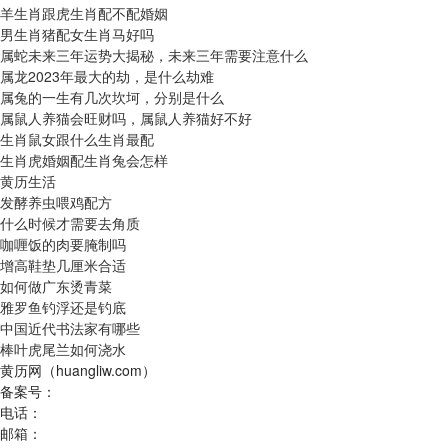
羊生肖跟虎生肖配不配婚姻
男生肖猪配女生肖马好吗
属蛇未来三年运势大揭秘，未来三年需要注意什么
属龙2023年最大的劫，是什么劫难
属兔的一生有几次坎坷，分别是什么
属鼠人养猫会旺财吗，属鼠人养猫好不好
生肖鼠女跟什么生肖最配
生肖虎婚姻配生肖兔会怎样
黄历生活
发酵养虫喂鸡配方
什么时候才需要去角质
咖喱饭的肉要腌制吗
增高鞋垫几厘米合适
如何做广东烫青菜
雅罗鱼钓浮还是钓底
中国近代书法家有哪些
棒叶虎尾兰如何浇水
黄历网（huangliw.com）
备案号：
电话：
邮箱：