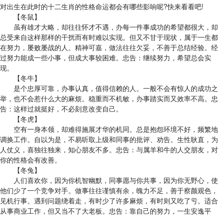
对出生在此时的十二生肖的性格命运都会有哪些影响呢?快来看看吧!
【冬鼠】
虽有雄才大略，却往往怀才不遇，办每一件事成功的希望都很大，却
总受来自这样那样的干扰而有时难以实现。但又不甘于现状，属于一生都
在努力，屡败屡战的人。精神可嘉，做法往往欠妥，不善于总结经验。经
过努力能成一些小事，但成大事较困难。忠告：继续努力，希望总会实
现。
【冬牛】
是个忠厚可靠，办事认真，值得信赖的人。一般不会有惊人的成功之
举，也不会惹什么大的麻烦。稳重而不机敏，办事踏实而又效率不高。忠
告：这样过就挺好，不必刻意改变自己。
【冬虎】
空有一身本领，却难得施展才华的机同。总是抱怨环境不好，频繁地
调换工作。自以为是，不易听取上级和同事的批评、劝告。生性耿直，为
人仗义，喜独往独来，知心朋友不多。忠告：与属羊和牛的人交朋友，对
你的性格会有改善。
【冬兔】
人们喜欢你，因为你机智幽默，同事愿与你共事，因为你无野心，使
他们少了一个竞争对手。做事往往谨慎有余，魄力不足，善于察颜观色，
见机行事。遇到问题绕着走，有时少了许多麻烦，有时则又吃了亏。适合
从事商业工作，但又当不了大老板。忠告：靠自己的努力，一生安逸平