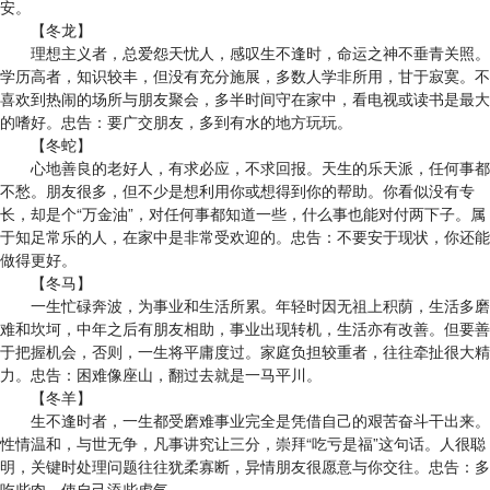
安。
【冬龙】
理想主义者，总爱怨天忧人，感叹生不逢时，命运之神不垂青关照。
学历高者，知识较丰，但没有充分施展，多数人学非所用，甘于寂寞。不
喜欢到热闹的场所与朋友聚会，多半时间守在家中，看电视或读书是最大
的嗜好。忠告：要广交朋友，多到有水的地方玩玩。
【冬蛇】
心地善良的老好人，有求必应，不求回报。天生的乐天派，任何事都
不愁。朋友很多，但不少是想利用你或想得到你的帮助。你看似没有专
长，却是个“万金油”，对任何事都知道一些，什么事也能对付两下子。属
于知足常乐的人，在家中是非常受欢迎的。忠告：不要安于现状，你还能
做得更好。
【冬马】
一生忙碌奔波，为事业和生活所累。年轻时因无祖上积荫，生活多磨
难和坎坷，中年之后有朋友相助，事业出现转机，生活亦有改善。但要善
于把握机会，否则，一生将平庸度过。家庭负担较重者，往往牵扯很大精
力。忠告：困难像座山，翻过去就是一马平川。
【冬羊】
生不逢时者，一生都受磨难事业完全是凭借自己的艰苦奋斗干出来。
性情温和，与世无争，凡事讲究让三分，崇拜“吃亏是福”这句话。人很聪
明，关键时处理问题往往犹柔寡断，异情朋友很愿意与你交往。忠告：多
吃些肉，使自己添些虎气。