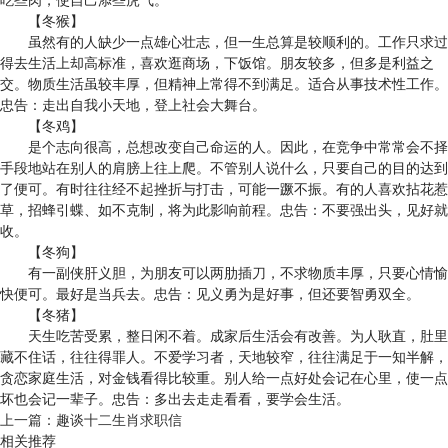
【冬猴】
虽然有的人缺少一点雄心壮志，但一生总算是较顺利的。工作只求过
得去生活上却高标准，喜欢逛商场，下饭馆。朋友较多，但多是利益之
交。物质生活虽较丰厚，但精神上常得不到满足。适合从事技术性工作。
忠告：走出自我小天地，登上社会大舞台。
【冬鸡】
是个志向很高，总想改变自己命运的人。因此，在竞争中常常会不择
手段地站在别人的肩膀上往上爬。不管别人说什么，只要自己的目的达到
了便可。有时往往经不起挫折与打击，可能一蹶不振。有的人喜欢拈花惹
草，招蜂引蝶、如不克制，将为此影响前程。忠告：不要强出头，见好就
收。
【冬狗】
有一副侠肝义胆，为朋友可以两肋插刀，不求物质丰厚，只要心情愉
快便可。最好是当兵去。忠告：见义勇为是好事，但还要智勇双全。
【冬猪】
天生吃苦受累，整日闲不着。成家后生活会有改善。为人耿直，肚里
藏不住话，往往得罪人。不爱学习者，天地较窄，往往满足于一知半解，
贪恋家庭生活，对金钱看得比较重。别人给一点好处会记在心里，使一点
坏也会记一辈子。忠告：多出去走走看看，要学会生活。
上一篇：
趣谈十二生肖求职信
相关推荐