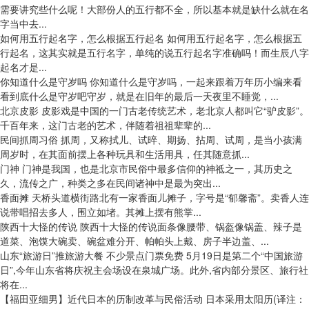
需要讲究些什么呢！大部份人的五行都不全，所以基本就是缺什么就在名
字当中去...
如何用五行起名字，怎么根据五行起名
如何用五行起名字，怎么根据五
行起名，这其实就是五行名字，单纯的说五行起名字准确吗！而生辰八字
起名才是...
你知道什么是守岁吗
你知道什么是守岁吗，一起来跟着万年历小编来看
看到底什么是守岁吧守岁，就是在旧年的最后一天夜里不睡觉，...
北京皮影
皮影戏是中国的一门古老传统艺术，老北京人都叫它“驴皮影”。
千百年来，这门古老的艺术，伴随着祖祖辈辈的...
民间抓周习俗
抓周，又称拭儿、试晬、期扬、拈周、试周，是当小孩满
周岁时，在其面前摆上各种玩具和生活用具，任其随意抓...
门神
门神是我国，也是北京市民俗中最多信仰的神祗之一，其历史之
久，流传之广，种类之多在民间诸神中是最为突出...
香面摊
天桥头道横街路北有一家香面儿摊子，字号是“郁馨斋”。卖香人连
说带唱招去多人，围立如堵。其摊上摆有熊掌...
陕西十大怪的传说
陕西十大怪的传说面条像腰带、锅盔像锅盖、辣子是
道菜、泡馍大碗卖、碗盆难分开、帕帕头上戴、房子半边盖、...
山东“旅游日”推旅游大餐 不少景点门票免费
5月19日是第二个“中国旅游
日”,今年山东省将庆祝主会场设在泉城广场。此外,省内部分景区、旅行社
将在...
【福田亚细男】近代日本的历制改革与民俗活动
日本采用太阳历(译注：