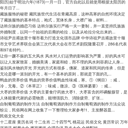
阳历)始于明治六年(1873)一月一日，官方自此以后就使用根据太阳历的
年月日了...
藏族服饰的秘密
藏民族世代生活在青藏高原，这种高寒的自然环境决定
了藏族服饰的基本特点，袍式，宽体长身，大襟广袖，材料...
达斡尔族的婚恋习俗
达斡尔族实行严格一夫一妻制，并一直坚持氏族族
外婚制度，以同一个始祖的后裔的哈拉，以及从哈拉分化出来的...
诗祖尹吉甫故里十堰市着力打造文化强市品牌
中华诗祖尹吉甫故里十堰
市文学艺术界联合会第三次代表大会在市艺术剧院隆重召开，286名代表
和97名特约...
让你一蹶不振的五大风水
风水对人们运势的影响甚为严重，好的风水可
以让人发家致富，婚姻美满，家庭和睦，而不理的风水则容易让人身...
鉴别风水物的开光
开光的方式有很多，佛家、道家和民间的传承，但是
无论是哪一派别的开光，有一个基本的原则，那就是下面的孔...
鸭血的营养价值
鸭血的营养价值鸭血性味咸，寒。①《纲目》：咸，
冷，无毒。②《本草正》：味咸，微凉。③《医林纂要》：咸...
大枣的营养价值
大枣的主要食疗药效大枣1、大枣富含的环磷酸腺苷，是
人体能量代谢的必需物质，能增强肌力、消除疲劳、扩张...
自制葡萄酒的制作方法
自制葡萄酒的制作方自制葡萄酒的制作方法众说
纷云，民俗网在网上收集了一下整理给大家参考!1、主发酵器皿...
民俗文化大全
十二星座
黄历名词
十二生肖
二十四节气
桃花运
民俗文化
黄历常识
万年
历资讯
解梦大全
搬家搬场
命理杂谈
取名大全
合婚配对